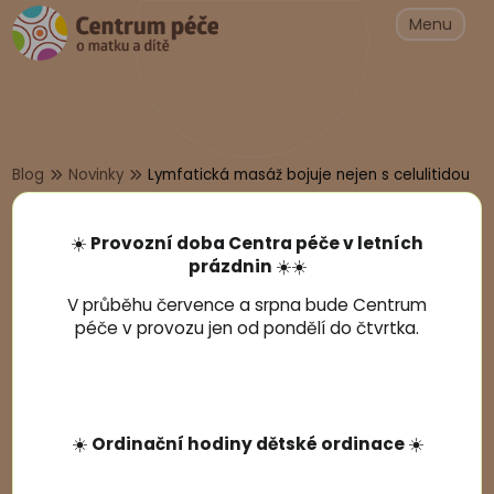
Menu
Blog
Novinky
Lymfatická masáž bojuje nejen s celulitidou
Lymfatická masáž bojuje nejen s
☀️
Provozní doba Centra péče v letních
celulitidou
prázdnin
☀️☀️
před 7 lety, 4. října 2019
V průběhu července a srpna bude Centrum
péče v provozu jen od pondělí do čtvrtka.
☀️
Ordinační hodiny dětské ordinace
☀️