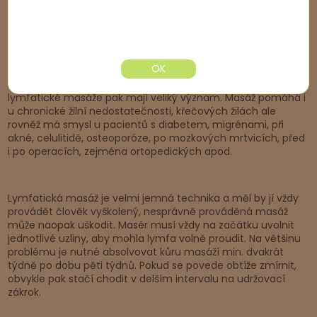
Lymfatická masáž zmírní otoky nohou či jiných částí těla,
uleví od únavy, bolesti hlavy, ale také může pomoci při
opakovaných angínách, chřipkách apod. Velký zdravotní
význam má například při nádorových onemocněních. Lékaři
OK
často v musí odstranit v případě nádorových chorob i
lymfatické uzliny, bez nichž lymfa hůře proudí. Pravidelné
lymfatické masáže pak mají veliký význam. Masáž pomáhá i
u chronické žilní nedostatečnosti, křečových žilách ale
rovněž má smysl u pacientů s diabetem, migrénami, při
akné, celulitidě, osteoporóze, po mozkových mrtvicích, před
i po operacích, zejména ortopedických apod.
Lymfatická masáž je velmi jemná technika a měl by jí vždy
provádět člověk vyškolený, nesprávně prováděná masáž
může naopak uškodit. Masér musí vždy na začátku uvolnit
jednotlivé uzliny, aby mohla lymfa volně proudit. Na většinu
problému je nutné absolvovat kůru masáží min. dvakrát
týdně po dobu pěti týdnů. Pokud se povede obtíže zmírnit,
obvykle pak stačí chodit v delším intervalu na udržovací
zákrok.