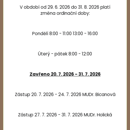
V období od 29. 6. 2026 do 31. 8. 2026 platí
změna ordinační doby:
Lymfatickou masáž považuje hodně lidí jen za kosmetický
Pondělí 8:00 - 11:00 13:00 - 16:00
zákrok, třeba při celulitidě. Spousta z nich ale neví, že
správně provedená lymfatická masáž nám může pomoci s
řadou nepříjemných nebo i zdravotních problémů.
Úterý - pátek 8:00 - 12:00
Lymfatický systém tvoří sít cév, podobná krevnímu
systému. Odvádí z tkání odpadní produkty metabolismu,
Zavřeno 20. 7. 2026 - 31. 7. 2026
vodu, ionty, bílkoviny, ale také cizorodé látky a
choroboplodné zárodky. Jeho součástí jsou lymfatické
uzliny, ve kterých se shromažďují bílé krvinky. Ty likvidují
Zástup 20. 7. 2026 - 24. 7. 2026 MUDr. Bicanová
škodlivé buňky a látky a vyčištěnou tekutinu vracejí zpět do
krve. Lymfa ale necirkuluje v krvi díky srdci, ale její plynulý tok
zajištuje pohyb svalů, tedy to, že se hýbeme. Pokud lymfa
neproudí tak, jak má, má sklon stagnovat a celý systém
Zástup 27. 7. 2026 - 31. 7. 2026 MUDr. Holická
nefunguje.