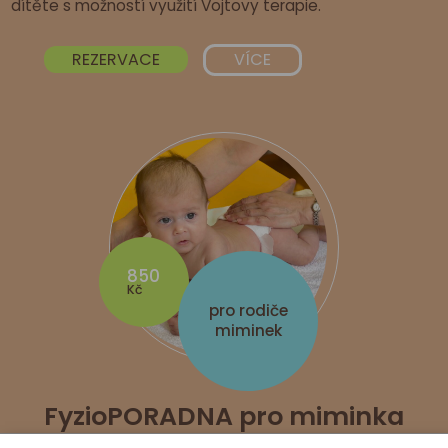
dítěte s možností využití Vojtovy terapie.
REZERVACE
VÍCE
850
Kč
pro rodiče
miminek
FyzioPORADNA pro miminka