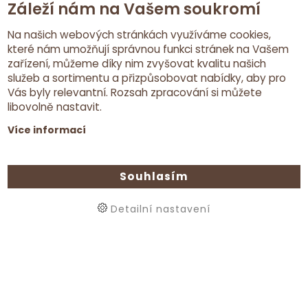
Záleží nám na Vašem soukromí
PREVENTIVNÍ vyšetření psychomotorického vývoje
dítěte.
Na našich webových stránkách využíváme cookies,
Jste zahlceni informacemi ze sociálních sítí o správném
které nám umožňují správnou funkci stránek na Vašem
vývoji miminek?
zařízení, můžeme díky nim zvyšovat kvalitu našich
služeb a sortimentu a přizpůsobovat nabídky, aby pro
Máte obavy, protože vaše dítě neumí vše, co by podle
Vás byly relevantní. Rozsah zpracování si můžete
"on-line odborníků" mělo?
libovolně nastavit.
Naše FyzioPORADNA vám pomůže získat jistotu a zahnat
Více informací
zbytečný stres. Každý jsme jedinečný, takže bez
individuálního posouzení není možné děti posuzovat jen
dle statistických tabulek. V poradně se navíc mnoho
Souhlasím
užitečného naučíte a získáte odpovědi na vaše otázky.
Detailní nastavení
REZERVACE
VÍCE