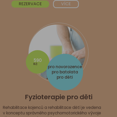
REZERVACE
VÍCE
590
Kč
pro novorozence
pro batolata
pro děti
Fyzioterapie pro děti
Rehabilitace kojenců a rehabilitace dětí je vedena
v konceptu správného psychomotorického vývoje